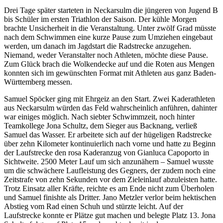
Drei Tage später starteten in Neckarsulm die jüngeren von Jugend B
bis Schüler im ersten Triathlon der Saison. Der kühle Morgen
brachte Unsicherheit in die Veranstaltung. Unter zwölf Grad müsste
nach dem Schwimmen eine kurze Pause zum Umziehen eingebaut
werden, um danach im Jagdstart die Radstrecke anzugehen.
Niemand, weder Veranstalter noch Athleten, möchte diese Pause.
Zum Glück brach die Wolkendecke auf und die Roten aus Mengen
konnten sich im gewünschten Format mit Athleten aus ganz Baden-
Württemberg messen.
Samuel Spöcker ging mit Ehrgeiz an den Start. Zwei Kaderathleten
aus Neckarsulm würden das Feld wahrscheinlich anführen, dahinter
war einiges möglich. Nach siebter Schwimmzeit, noch hinter
Teamkollege Jona Schultz, dem Sieger aus Backnang, verließ
Samuel das Wasser. Er arbeitete sich auf der hügeligen Radstrecke
über zehn Kilometer kontinuierlich nach vorne und hatte zu Beginn
der Laufstrecke den rosa Kaderanzug von Gianluca Capoporto in
Sichtweite. 2500 Meter Lauf um sich anzunähern – Samuel wusste
um die schwächere Laufleistung des Gegners, der zudem noch eine
Zeitstrafe von zehn Sekunden vor dem Zieleinlauf abzuleisten hatte.
Trotz Einsatz aller Kräfte, reichte es am Ende nicht zum Überholen
und Samuel finishte als Dritter. Jano Metzler verlor beim hektischen
Abstieg vom Rad einen Schuh und stürzte leicht. Auf der
Laufstrecke konnte er Plätze gut machen und belegte Platz 13. Jona