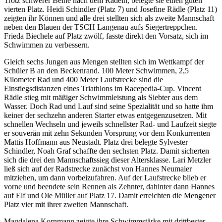
Trotz schwerer Beine nach dem Radeln, belegte sie einen guten
vierten Platz. Heidi Schindler (Platz 7) und Josefine Rädle (Platz 11)
zeigten ihr Können und alle drei stellten sich als zweite Mannschaft
neben den Blauen der TSCH Langenau aufs Siegertreppchen.
Frieda Biechele auf Platz zwölf, fasste direkt den Vorsatz, sich im
Schwimmen zu verbessern.
Gleich sechs Jungen aus Mengen stellten sich im Wettkampf der
Schüler B an den Beckenrand. 100 Meter Schwimmen, 2,5
Kilometer Rad und 400 Meter Laufstrecke sind die
Einstiegsdistanzen eines Triathlons im Racepedia-Cup. Vincent
Rädle stieg mit mäßiger Schwimmleistung als Siebter aus dem
Wasser. Doch Rad und Lauf sind seine Spezialität und so hatte ihm
keiner der sechzehn anderen Starter etwas entgegenzusetzen. Mit
schnellen Wechseln und jeweils schnellster Rad- und Laufzeit siegte
er souverän mit zehn Sekunden Vorsprung vor dem Konkurrenten
Mattis Hoffmann aus Neustadt. Platz drei belegte Sylvester
Schindler, Noah Graf schaffte den sechsten Platz. Damit sicherten
sich die drei den Mannschaftssieg dieser Altersklasse. Lari Metzler
ließ sich auf der Radstrecke zunächst von Hannes Neumaier
mitziehen, um dann vorbeizufahren. Auf der Laufstrecke blieb er
vorne und beendete sein Rennen als Zehnter, dahinter dann Hannes
auf Elf und Ole Müller auf Platz 17. Damit erreichten die Mengener
Platz vier mit ihrer zweiten Mannschaft.
Magdalena Kornmann zeigte ihre Schwimmstärke mit drittbester