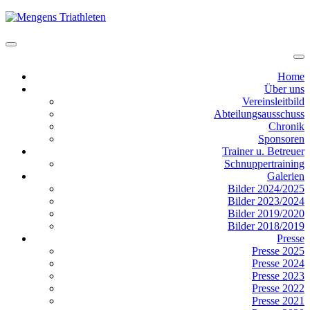
Toggle
navigation
To
na
Home
Über uns
Vereinsleitbild
Abteilungsausschuss
Chronik
Sponsoren
Trainer u. Betreuer
Schnuppertraining
Galerien
Bilder 2024/2025
Bilder 2023/2024
Bilder 2019/2020
Bilder 2018/2019
Presse
Presse 2025
Presse 2024
Presse 2023
Presse 2022
Presse 2021