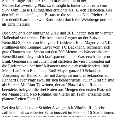
Schultz folgte auf Platz 15 und machte damit in der
Mannschaftswertung Platz zwei möglich, hinter dem Team vom
SSV Ulm. Lasse Baumgärtner erreichte als 16. den Zielbogen. Bei
den Mädchen der Jugend B startete die schlanke Nele Pfeifer. Sie
fror deutlich auf den zwei Radrunden durch die Weinberge und lief
als Elfte ins Ziel.
Die Schüler A der Jahrgänge 2012 und 2013 hatten sich im warmen
Hallenbad vorbereitet. Die bekannten Gegner an der Spitze,
Benedikt Spöcker von Mengens Triathleten, Emil Mayer vom VfL
Pfullingen und Lennard Layer vom TC Backnang, rechneten sich
gute Chancen aus. Schon auf den 200 Metern im Wasser taktierte
Benedikt und hängte sich kraftsparend in den Wasserschatten von
Emil. Gemeinsam mit Julian Graf starteten die vier Führenden auf
die Radstrecke über fünf Kilometer und die abschließenden 1000
Meter Lauf. Am Ende hatte Emil Mayer ganze 19 Sekunden
Vorsprung auf Benedikt, der mit Zielsprint nur drei Sekunden vor
Lennard Layer Platz zwei für sich beanspruchte. Julian Graf finishte
als Vierter. Mit Lian Tjawrinen, der auf Platz 14 sein Rennen
beendete, belegten die drei Roten aus Mengen den ersten Platz mit
der Mannschaft. Neo Röhling, als Vierter im Team, erreichte trotz
plattem Reifen Platz 17.
Bei den Mädchen der Schüler A zeigte sich Viktória Rigó sehr
zufrieden mit zweitbester Schwimmzeit im Feld der 16 Starterinnen.