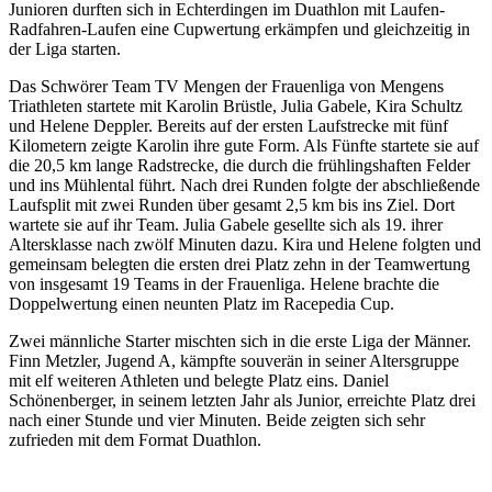
Junioren durften sich in Echterdingen im Duathlon mit Laufen-
Radfahren-Laufen eine Cupwertung erkämpfen und gleichzeitig in
der Liga starten.
Das Schwörer Team TV Mengen der Frauenliga von Mengens
Triathleten startete mit Karolin Brüstle, Julia Gabele, Kira Schultz
und Helene Deppler. Bereits auf der ersten Laufstrecke mit fünf
Kilometern zeigte Karolin ihre gute Form. Als Fünfte startete sie auf
die 20,5 km lange Radstrecke, die durch die frühlingshaften Felder
und ins Mühlental führt. Nach drei Runden folgte der abschließende
Laufsplit mit zwei Runden über gesamt 2,5 km bis ins Ziel. Dort
wartete sie auf ihr Team. Julia Gabele gesellte sich als 19. ihrer
Altersklasse nach zwölf Minuten dazu. Kira und Helene folgten und
gemeinsam belegten die ersten drei Platz zehn in der Teamwertung
von insgesamt 19 Teams in der Frauenliga. Helene brachte die
Doppelwertung einen neunten Platz im Racepedia Cup.
Zwei männliche Starter mischten sich in die erste Liga der Männer.
Finn Metzler, Jugend A, kämpfte souverän in seiner Altersgruppe
mit elf weiteren Athleten und belegte Platz eins. Daniel
Schönenberger, in seinem letzten Jahr als Junior, erreichte Platz drei
nach einer Stunde und vier Minuten. Beide zeigten sich sehr
zufrieden mit dem Format Duathlon.